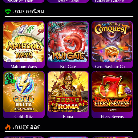
Power of Thor Megaways
Aztec Gems
Gates of Gatot Kaca
เกมยอดนิยม
Mahjong Ways
Koi Gate
Gem Saviour Conquest
Gold Blitz
Roma
Fiery Sevens
เกมสุดฮอต