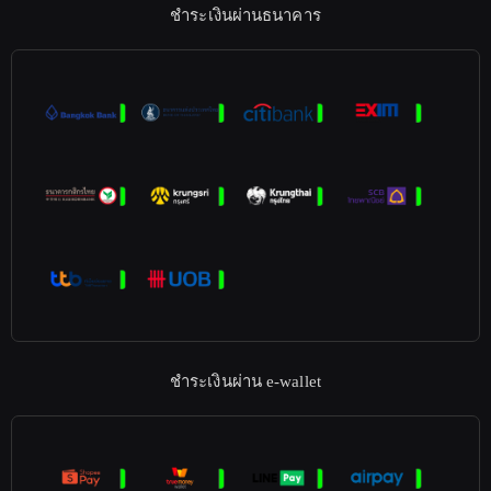
ชำระเงินผ่านธนาคาร
ชำระเงินผ่าน e-wallet