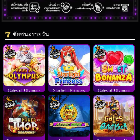
ชัยชนะรายวัน
Gates of Olympus
Starlight Princess
Gates of Olympus