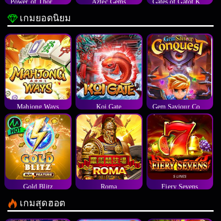
Power of Thor Megaways
Aztec Gems
Gates of Gatot Kaca
เกมยอดนิยม
Mahjong Ways
Koi Gate
Gem Saviour Conquest
Gold Blitz
Roma
Fiery Sevens
เกมสุดฮอต