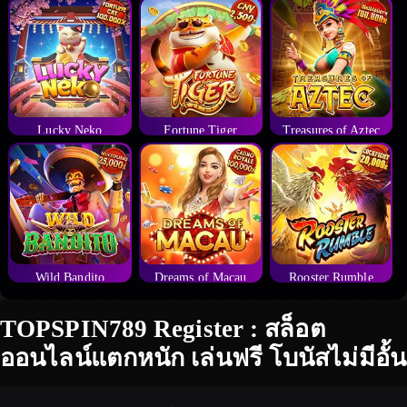
Lucky Neko
Fortune Tiger
Treasures of Aztec
Wild Bandito
Dreams of Macau
Rooster Rumble
TOPSPIN789 Register : สล็อต
ออนไลน์แตกหนัก เล่นฟรี โบนัสไม่มีอั้น