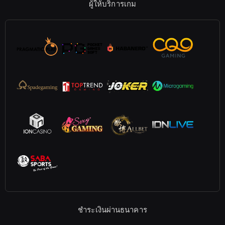
ผู้ให้บริการเกม
ชำระเงินผ่านธนาคาร