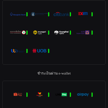
ชำระเงินผ่าน e-wallet